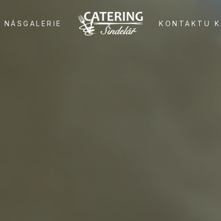
 NÁS
GALERIE
KONTAKT
U K