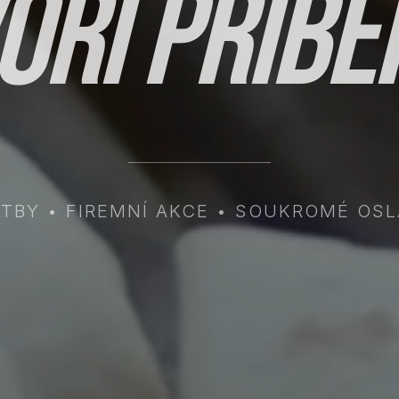
oří příbě
TBY • FIREMNÍ AKCE • SOUKROMÉ OS