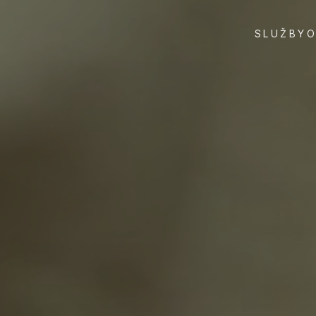
SLUŽBY
O