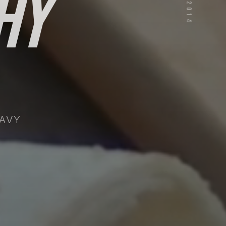
hy
EST. 2014
LAVY